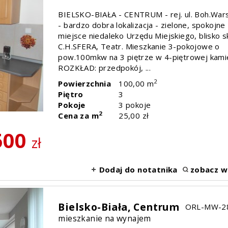
BIELSKO-BIAŁA - CENTRUM - rej. ul. Boh.Wa
- bardzo dobra lokalizacja - zielone, spokojne
miejsce niedaleko Urzędu Miejskiego, blisko s
C.H.SFERA, Teatr. Mieszkanie 3-pokojowe o
pow.100mkw na 3 piętrze w 4-piętrowej kamie
ROZKŁAD: przedpokój, ...
2
Powierzchnia
100,00 m
Piętro
3
Pokoje
3 pokoje
2
Cena za m
25,00 zł
500
zł
Dodaj do notatnika
zobacz w
Bielsko-Biała,
Centrum
ORL-MW-2
mieszkanie na wynajem