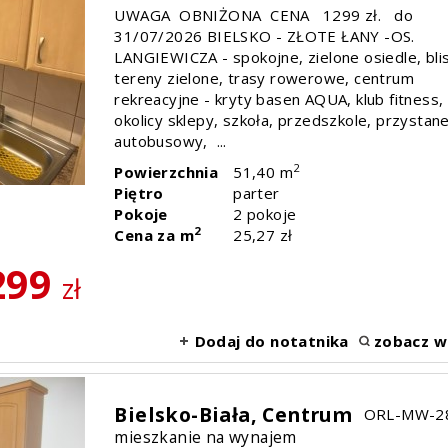
UWAGA OBNIŻONA CENA 1299 zł. do
31/07/2026 BIELSKO - ZŁOTE ŁANY -OS.
LANGIEWICZA - spokojne, zielone osiedle, bli
tereny zielone, trasy rowerowe, centrum
rekreacyjne - kryty basen AQUA, klub fitness,
okolicy sklepy, szkoła, przedszkole, przystan
autobusowy, ...
2
Powierzchnia
51,40 m
Piętro
parter
Pokoje
2 pokoje
2
Cena za m
25,27 zł
299
zł
Dodaj do notatnika
zobacz w
Bielsko-Biała,
Centrum
ORL-MW-2
mieszkanie na wynajem