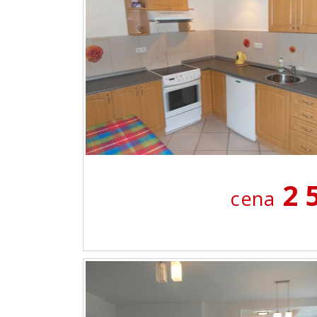
2 
cena