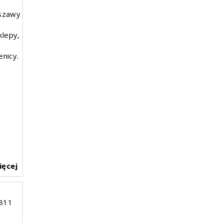
rszawy
klepy,
nicy.
ięcej
811