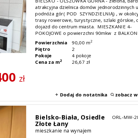
BIELSKO - OLSZÓWKA GÓRNA - zielona, bar
atrakcyjna dzielnica domów jednorodzinnych 
podnóża gór( POD SZYNDZIELNIĄ) , w okolic
trasy rowerowe, turystyczne, szlaki górskie,
dojazd do centrum miasta. MIESZKANIE 4-
POKOJOWE o powierzchni 90mkw z BALKONE
2
Powierzchnia
90,00 m
Piętro
2
Pokoje
4 pokoje
2
Cena za m
26,67 zł
400
zł
Dodaj do notatnika
zobacz w
Bielsko-Biała,
Osiedle
ORL-MW-2
Złote Łany
mieszkanie na wynajem