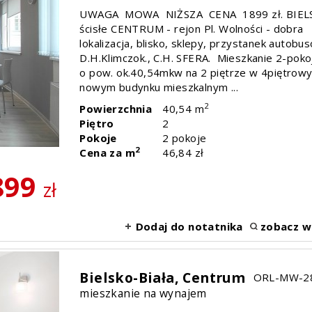
UWAGA MOWA NIŻSZA CENA 1899 zł. BIEL
ścisłe CENTRUM - rejon Pl. Wolności - dobra
lokalizacja, blisko, sklepy, przystanek autobu
D.H.Klimczok., C.H. SFERA. Mieszkanie 2-pok
o pow. ok.40,54mkw na 2 piętrze w 4piętrow
nowym budynku mieszkalnym ...
2
Powierzchnia
40,54 m
Piętro
2
Pokoje
2 pokoje
2
Cena za m
46,84 zł
899
zł
Dodaj do notatnika
zobacz w
Bielsko-Biała,
Centrum
ORL-MW-2
mieszkanie na wynajem