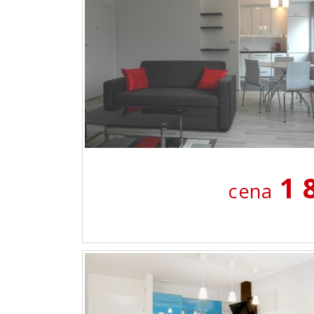
1 
cena