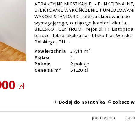
ATRAKCYJNE MIESZKANIE - FUNKCJONALNE,
EFEKTOWNE WYKOŃCZENIE I UMEBLOWANI
WYSOKI STANDARD - oferta skierowana do
wymagającego, ceniącego komfort klienta. .
BIELSKO - CENTRUM - rejon ul. 11 Listopada 
bardzo dobra lokalizacja - blisko Plac Wojska
Polskiego, DH ...
2
Powierzchnia
37,11 m
Piętro
4
Pokoje
2 pokoje
2
Cena za m
51,20 zł
900
zł
Dodaj do notatnika
zobacz w
poprzednia
nast