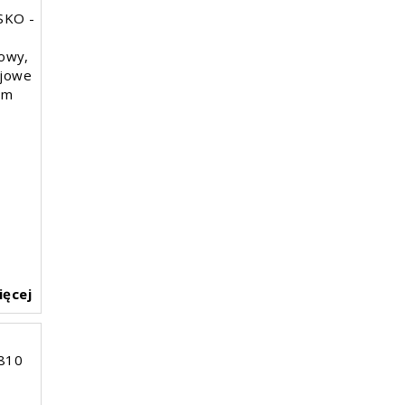
SKO -
sowy,
ojowe
ym
ięcej
810