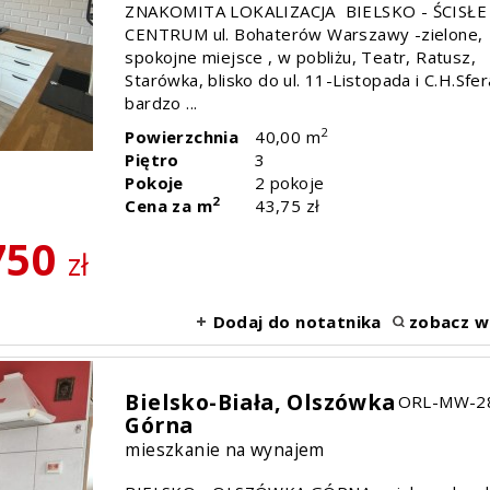
ZNAKOMITA LOKALIZACJA BIELSKO - ŚCISŁE
CENTRUM ul. Bohaterów Warszawy -zielone,
spokojne miejsce , w pobliżu, Teatr, Ratusz,
Starówka, blisko do ul. 11-Listopada i C.H.Sfer
bardzo ...
2
Powierzchnia
40,00 m
Piętro
3
Pokoje
2 pokoje
2
Cena za m
43,75 zł
750
zł
Dodaj do notatnika
zobacz w
Bielsko-Biała,
Olszówka
ORL-MW-2
Górna
mieszkanie na wynajem