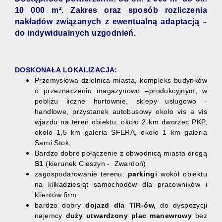
10 000 m². Zakres oraz sposób rozliczenia
nakładów związanych z ewentualną adaptacją –
do indywidualnych uzgodnień.
DOSKONAŁA LOKALIZACJA:
Przemysłowa dzielnica miasta, kompleks budynków
o przeznaczeniu magazynowo –produkcyjnym; w
pobliżu liczne hurtownie, sklepy usługowo -
handlowe, przystanek autobusowy około vis a vis
wjazdu na teren obiektu, około 2 km dworzec PKP,
około 1,5 km galeria SFERA, około 1 km galeria
Sarni Stok;
Bardzo dobre połączenie z obwodnicą miasta drogą
S1
(kierunek Cieszyn - Zwardoń)
zagospodarowanie terenu:
parkingi
wokół obiektu
na kilkadziesiąt samochodów dla pracowników i
klientów firm
bardzo dobry
dojazd
dla TIR-ów,
do dyspozycji
najemcy
duży utwardzony plac manewrowy
bez