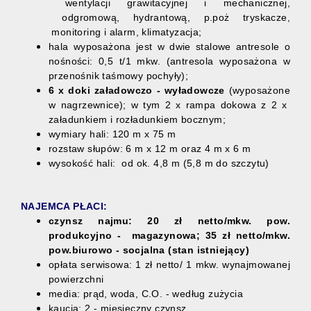
wentylacji grawitacyjnej i mechanicznej,
odgromową, hydrantową, p.poż tryskacze,
monitoring i alarm, klimatyzacja;
hala wyposażona jest w dwie stalowe antresole o
nośności: 0,5 t/1 mkw. (antresola wyposażona w
przenośnik taśmowy pochyły);
6 x doki załadowczo - wyładowcze
(wyposażone
w nagrzewnice); w tym 2 x rampa dokowa z 2 x
załadunkiem i rozładunkiem bocznym;
wymiary hali: 120 m x 75 m
rozstaw słupów: 6 m x 12 m oraz 4 m x 6 m
wysokość hali: od ok. 4,8 m (5,8 m do szczytu)
NAJEMCA PŁACI:
czynsz najmu: 20 zł netto/mkw. pow.
produkcyjno - magazynowa; 35 zł netto/mkw.
pow.biurowo - socjalna (stan istniejący)
opłata serwisowa: 1 zł netto/ 1 mkw. wynajmowanej
powierzchni
media: prąd, woda, C.O. - według zużycia
kaucja: 2 - miesięczny czynsz