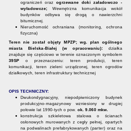
ograniczeń oraz
ogrzewane
doki załadowczo -
wyładowcze
;
Wewnętrzna komunikacja wokół
budynków odbywa się drogą o nawierzchni
bitumicznej.
Nieruchomość ochraniana (monitoring, ochrona
fizyczna)
Teren nie został objęty MPZP; wg. plan ogólnego
miasta Bielska-Białej (w opracowaniu):
działka
znajduje się częściowo w terenie oznaczonym symbolem
39SP
o przeznaczeniu: teren produkcji, teren
komunikacji, teren zieleni urządzonej, teren ogrodów
działkowych, teren infrastruktury technicznej
OPIS TECHNICZNY:
Dwukondygnacyjny, niepodpiwniczony budynek
produkcyjno-magazynowy wzniesiony w drugiej
połowie lat 1990-tych o pow.
ok. 9.060 mkw.
konstrukcja szkieletowa stalowa o ścianach
osłonowych murowanych z cegły pełnej, opartych
na podwalinach prefabrykowanych (parter) oraz na