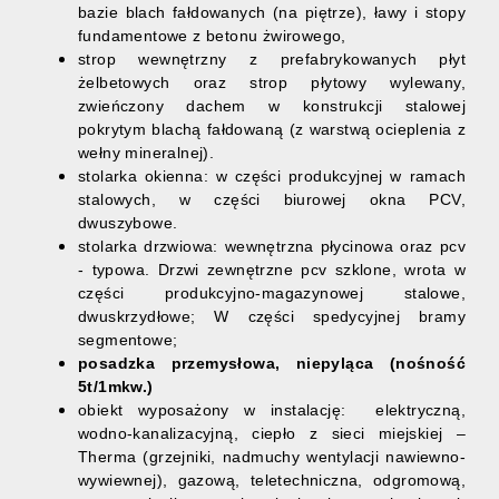
bazie blach fałdowanych (na piętrze), ławy i stopy
fundamentowe z betonu żwirowego,
strop wewnętrzny z prefabrykowanych płyt
żelbetowych oraz strop płytowy wylewany,
zwieńczony dachem w konstrukcji stalowej
pokrytym blachą fałdowaną (z warstwą ocieplenia z
wełny mineralnej).
stolarka okienna: w części produkcyjnej w ramach
stalowych, w części biurowej okna PCV,
dwuszybowe.
stolarka drzwiowa: wewnętrzna płycinowa oraz pcv
- typowa. Drzwi zewnętrzne pcv szklone, wrota w
części produkcyjno-magazynowej stalowe,
dwuskrzydłowe; W części spedycyjnej bramy
segmentowe;
posadzka przemysłowa, niepyląca (nośność
5t/1mkw.)
obiekt wyposażony w instalację: elektryczną,
wodno-kanalizacyjną, ciepło z sieci miejskiej –
Therma (grzejniki, nadmuchy wentylacji nawiewno-
wywiewnej), gazową, teletechniczna, odgromową,