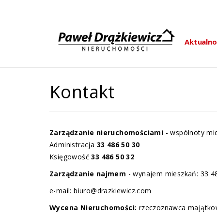
Aktualno
Kontakt
Zarządzanie nieruchomościami
- wspólnoty mi
Administracja
33 486 50 30
Księgowość
33 486 50 32
Zarządzanie najmem
- wynajem mieszkań: 33 4
e-mail: biuro@drazkiewicz.com
Wycena Nieruchomości:
rzeczoznawca majątko