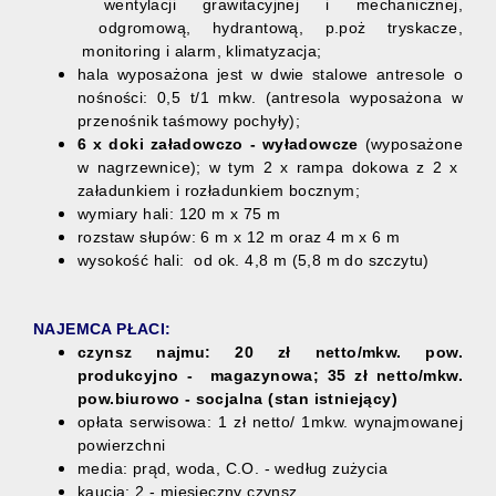
wentylacji grawitacyjnej i mechanicznej,
odgromową, hydrantową, p.poż tryskacze,
monitoring i alarm, klimatyzacja;
hala wyposażona jest w dwie stalowe antresole o
nośności: 0,5 t/1 mkw. (antresola wyposażona w
przenośnik taśmowy pochyły);
6 x doki załadowczo - wyładowcze
(wyposażone
w nagrzewnice); w tym 2 x rampa dokowa z 2 x
załadunkiem i rozładunkiem bocznym;
wymiary hali: 120 m x 75 m
rozstaw słupów: 6 m x 12 m oraz 4 m x 6 m
wysokość hali: od ok. 4,8 m (5,8 m do szczytu)
NAJEMCA PŁACI:
czynsz najmu: 20 zł netto/mkw. pow.
produkcyjno - magazynowa; 35 zł netto/mkw.
pow.biurowo - socjalna (stan istniejący)
opłata serwisowa: 1 zł netto/ 1mkw. wynajmowanej
powierzchni
media: prąd, woda, C.O. - według zużycia
kaucja: 2 - miesięczny czynsz