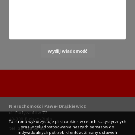
Nieruchomości Paweł Drążkiewicz
ul. Partyzantów 72
43-300 Bielsko-Biała
Ta strona wykorzystuje pliki cookies w celach statystycznych
oraz w celu dostosowania naszych serwisów do
tel. 33 486 50 32
indywidualnych potrzeb klientów. Zmiany ustawień