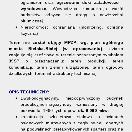
ograniczeń oraz
ogrzewane
doki załadowczo -
wyładowcze
;
Wewnętrzna komunikacja wokół
budynków odbywa się drogą o nawierzchni
bitumicznej.
Nieruchomość ochraniana (monitoring, ochrona
fizyczna)
Teren nie został objęty MPZP; wg. plan ogólnego
miasta Bielska-Białej (w opracowaniu):
działka
znajduje się częściowo w terenie oznaczonym symbolem
39SP
o przeznaczeniu: teren produkcji, teren
komunikacji, teren zieleni urządzonej, teren ogrodów
działkowych, teren infrastruktury technicznej
OPIS TECHNICZNY:
Dwukondygnacyjny, niepodpiwniczony budynek
produkcyjno-magazynowy wzniesiony w drugiej
połowie lat 1990-tych o pow.
ok. 9.060 mkw.
konstrukcja szkieletowa stalowa o ścianach
osłonowych murowanych z cegły pełnej, opartych
na podwalinach prefabrykowanych (parter) oraz na