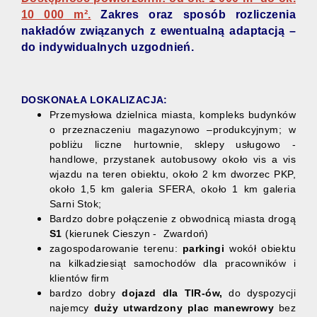
10 000 m².
Zakres oraz sposób rozliczenia
nakładów związanych z ewentualną adaptacją –
do indywidualnych uzgodnień.
DOSKONAŁA LOKALIZACJA:
Przemysłowa dzielnica miasta, kompleks budynków
o przeznaczeniu magazynowo –produkcyjnym; w
pobliżu liczne hurtownie, sklepy usługowo -
handlowe, przystanek autobusowy około vis a vis
wjazdu na teren obiektu, około 2 km dworzec PKP,
około 1,5 km galeria SFERA, około 1 km galeria
Sarni Stok;
Bardzo dobre połączenie z obwodnicą miasta drogą
S1
(kierunek Cieszyn - Zwardoń)
zagospodarowanie terenu:
parkingi
wokół obiektu
na kilkadziesiąt samochodów dla pracowników i
klientów firm
bardzo dobry
dojazd
dla TIR-ów,
do dyspozycji
najemcy
duży utwardzony plac manewrowy
bez