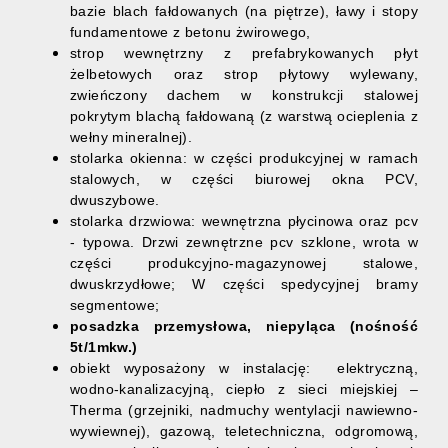
bazie blach fałdowanych (na piętrze), ławy i stopy
fundamentowe z betonu żwirowego,
strop wewnętrzny z prefabrykowanych płyt
żelbetowych oraz strop płytowy wylewany,
zwieńczony dachem w konstrukcji stalowej
pokrytym blachą fałdowaną (z warstwą ocieplenia z
wełny mineralnej).
stolarka okienna: w części produkcyjnej w ramach
stalowych, w części biurowej okna PCV,
dwuszybowe.
stolarka drzwiowa: wewnętrzna płycinowa oraz pcv
- typowa. Drzwi zewnętrzne pcv szklone, wrota w
części produkcyjno-magazynowej stalowe,
dwuskrzydłowe; W części spedycyjnej bramy
segmentowe;
posadzka przemysłowa, niepyląca (nośność
5t/1mkw.)
obiekt wyposażony w instalację: elektryczną,
wodno-kanalizacyjną, ciepło z sieci miejskiej –
Therma (grzejniki, nadmuchy wentylacji nawiewno-
wywiewnej), gazową, teletechniczna, odgromową,