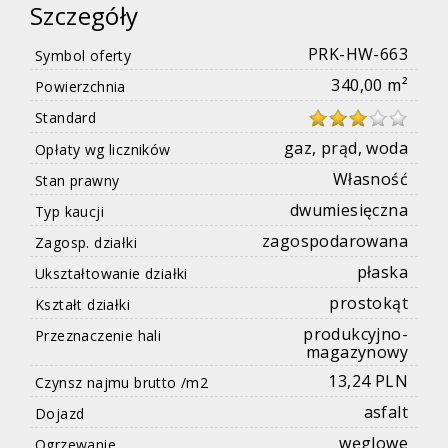
Szczegóły
PRK-HW-663
Symbol oferty
340,00 m²
Powierzchnia
Standard
gaz, prąd, woda
Opłaty wg liczników
Własność
Stan prawny
dwumiesięczna
Typ kaucji
zagospodarowana
Zagosp. działki
płaska
Ukształtowanie działki
prostokąt
Kształt działki
produkcyjno-
Przeznaczenie hali
magazynowy
13,24 PLN
Czynsz najmu brutto /m2
asfalt
Dojazd
węglowe
Ogrzewanie