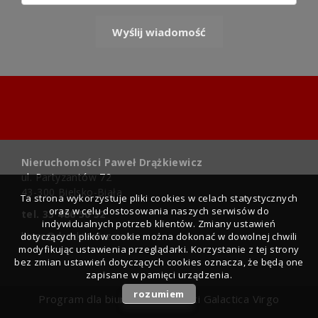
Nieruchomości Paweł Drążkiewicz
ul. Partyzantów 72
43-300 Bielsko-Biała
Ta strona wykorzystuje pliki cookies w celach statystycznych
oraz w celu dostosowania naszych serwisów do
tel. 33 486 50 32
indywidualnych potrzeb klientów. Zmiany ustawień
biuro@drazkiewicz.com
dotyczących plików cookie można dokonać w dowolnej chwili
modyfikując ustawienia przeglądarki. Korzystanie z tej strony
bez zmian ustawień dotyczących cookies oznacza, że będą one
zapisane w pamięci urządzenia.
rozumiem
Program dla biur nieruchomości
Galactica Virgo