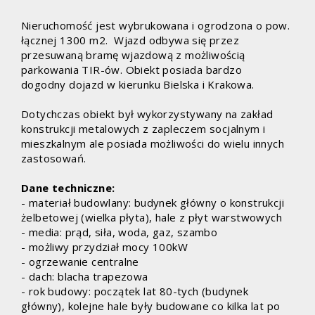
Nieruchomość jest wybrukowana i ogrodzona o pow.
łącznej 1300 m2. Wjazd odbywa się przez
przesuwaną bramę wjazdową z możliwością
parkowania TIR-ów. Obiekt posiada bardzo
dogodny dojazd w kierunku Bielska i Krakowa.
Dotychczas obiekt był wykorzystywany na zakład
konstrukcji metalowych z zapleczem socjalnym i
mieszkalnym ale posiada możliwości do wielu innych
zastosowań.
Dane techniczne:
- materiał budowlany: budynek główny o konstrukcji
żelbetowej (wielka płyta), hale z płyt warstwowych
- media: prąd, siła, woda, gaz, szambo
- możliwy przydział mocy 100kW
- ogrzewanie centralne
- dach: blacha trapezowa
- rok budowy: początek lat 80-tych (budynek
główny), kolejne hale były budowane co kilka lat po