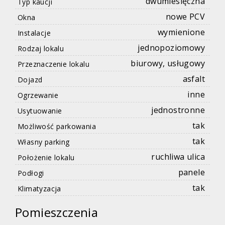
dwumiesięczna
Typ kaucji
nowe PCV
Okna
wymienione
Instalacje
jednopoziomowy
Rodzaj lokalu
biurowy, usługowy
Przeznaczenie lokalu
asfalt
Dojazd
inne
Ogrzewanie
jednostronne
Usytuowanie
tak
Możliwość parkowania
tak
Własny parking
ruchliwa ulica
Położenie lokalu
panele
Podłogi
tak
Klimatyzacja
Pomieszczenia