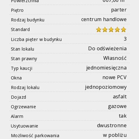
607,00 m²
Powierzchnia
parter
Piętro
centrum handlowe
Rodzaj budynku
Standard
3
Liczba pięter w budynku
Do odświeżenia
Stan lokalu
Własność
Stan prawny
jednomiesięczna
Typ kaucji
nowe PCV
Okna
jednopoziomowy
Rodzaj lokalu
asfalt
Dojazd
gazowe
Ogrzewanie
tak
Alarm
dwustronne
Usytuowanie
w pobliżu
Możliwość parkowania