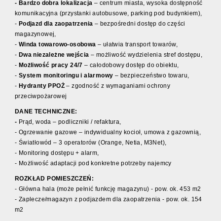
- Bardzo dobra lokalizacja
– centrum miasta, wysoka dostępność
komunikacyjna (przystanki autobusowe, parking pod budynkiem),
-
Podjazd dla zaopatrzenia
– bezpośredni dostęp do części
magazynowej,
-
Winda towarowo-osobowa
– ułatwia transport towarów,
-
Dwa niezależne wejścia
– możliwość wydzielenia stref dostępu,
-
Możliwość pracy 24/7
– całodobowy dostęp do obiektu,
-
System monitoringu i alarmowy
– bezpieczeństwo towaru,
-
Hydranty PPOŻ
– zgodność z wymaganiami ochrony
przeciwpożarowej
DANE TECHNICZNE:
-
Prąd, woda – podliczniki / refaktura,
- Ogrzewanie gazowe – indywidualny kocioł, umowa z gazownią,
- Światłowód – 3 operatorów (Orange, Netia, M3Net),
- Monitoring dostępu + alarm,
- Możliwość adaptacji pod konkretne potrzeby najemcy
ROZKŁAD POMIESZCZEŃ:
- Główna hala (może pełnić funkcję magazynu) - pow. ok. 453 m2
- Zaplecze/magazyn z podjazdem dla zaopatrzenia - pow. ok. 154
m2