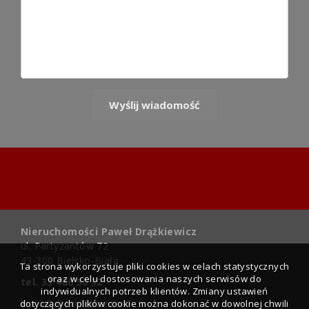
Nieruchomości Paweł Drążkiewicz
ul. Partyzantów 72
43-300 Bielsko-Biała
Ta strona wykorzystuje pliki cookies w celach statystycznych
oraz w celu dostosowania naszych serwisów do
tel. 33 486 50 32
indywidualnych potrzeb klientów. Zmiany ustawień
biuro@drazkiewicz.com
dotyczących plików cookie można dokonać w dowolnej chwili