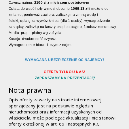
Czynsz najmu:
2100 zł z miejscem postojowym
Opłata do wspólnoty wynosi obecnie
1069,13 zł
i może ulec
zmianie, ponieważ zawiera: zaliczkę na zimną wodę i
ścieki,
opłatę za wywóz śmieci (dla 1 osoby),
wynagrodzenie
zarządcy,
zaliczkę na koszty eksploatacyjne,
fundusz remontowy.
Media: prąd - płatny wg zużycia
Kaucja: dwukrotność czynszu
Wynagrodzenie biura: 1-czynsz najmu
WYMAGANA UBEZPIECZENIE OC NAJEMCY!
OFERTA TYLKO U NAS!
ZAPRASZAMY NA PREZENTACJĘ!
Nota prawna
Opis oferty zawarty na stronie internetowej
sporządzany jest na podstawie oględzin
nieruchomości oraz informacji uzyskanych od
właściciela, może podlegać aktualizacji i nie stanowi
oferty określonej w art. 66 i następnych K.C.