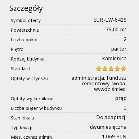
Szczegóły
EUR-LW-6425
Symbol oferty
75,00 m²
Powierzchnia
2
Liczba pokoi
parter
Piętro
kamienica
Rodzaj budynku
Standard
administracja, fundusz
Opłaty w czynszu
remontowy, woda,
wywóz śmieci
prąd
Opłaty wg liczników
2
Liczba pięter w budynku
Do adaptacji
Stan lokalu
dwumiesięczna
Typ kaucji
1 069 PLN
Mies. czynsz admin.