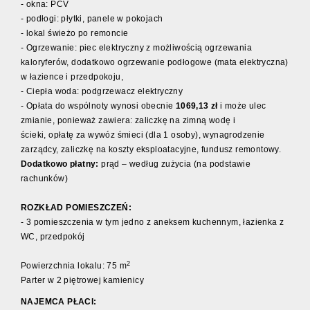
- okna: PCV
- podłogi: płytki, panele w pokojach
- lokal świeżo po remoncie
-
Ogrzewanie: piec elektryczny z możliwością ogrzewania
kaloryferów,
dodatkowo ogrzewanie podłogowe (mata elektryczna)
w łazience i przedpokoju,
- Ciepła woda: podgrzewacz elektryczny
- Opłata do wspólnoty wynosi obecnie
1069,13 zł
i może ulec
zmianie, ponieważ zawiera: zaliczkę na zimną wodę i
ścieki,
opłatę za wywóz śmieci (dla 1 osoby),
wynagrodzenie
zarządcy,
zaliczkę na koszty eksploatacyjne,
fundusz remontowy.
Dodatkowo płatny:
prąd – według zużycia (na podstawie
rachunków)
ROZKŁAD POMIESZCZEŃ:
- 3 pomieszczenia w tym jedno z aneksem kuchennym, łazienka z
WC, przedpokój
2
Powierzchnia lokalu: 75 m
Parter w 2 piętrowej kamienicy
NAJEMCA PŁACI: