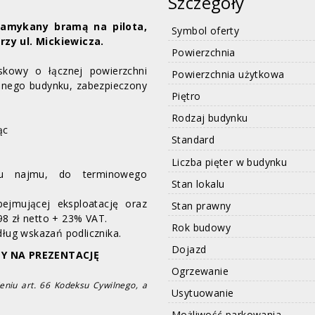
Szczegóły
amykany bramą na pilota,
Symbol oferty
rzy ul. Mickiewicza.
Powierzchnia
skowy o łącznej powierzchni
Powierzchnia użytkowa
nego budynku, zabezpieczony
Piętro
Rodzaj budynku
ąc
Standard
Liczba pięter w budynku
zu najmu, do terminowego
Stan lokalu
ejmującej eksploatację oraz
Stan prawny
8 zł netto + 23% VAT.
Rok budowy
dług wskazań podlicznika.
Dojazd
MY NA PREZENTACJĘ
Ogrzewanie
eniu art. 66 Kodeksu Cywilnego, a
Usytuowanie
Możliwość parkowania