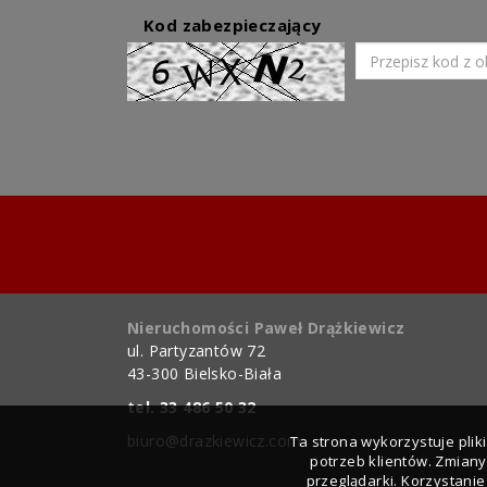
Kod zabezpieczający
Nieruchomości Paweł Drążkiewicz
ul. Partyzantów 72
43-300 Bielsko-Biała
tel. 33 486 50 32
biuro@drazkiewicz.com
Ta strona wykorzystuje pli
potrzeb klientów. Zmian
przeglądarki. Korzystani