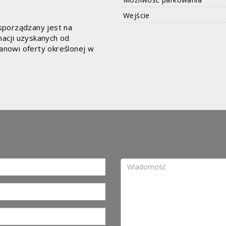
Wejście
 sporządzany jest na
macji uzyskanych od
stanowi oferty określonej w