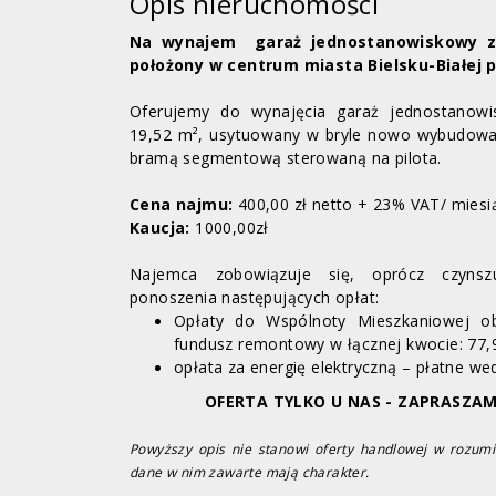
Opis nieruchomości
Na wynajem garaż jednostanowiskowy z
położony w centrum miasta Bielsku-Białej p
Oferujemy do wynajęcia garaż jednostanowi
19,52 m², usytuowany w bryle nowo wybudowa
bramą segmentową sterowaną na pilota.
Cena najmu:
400,00 zł netto + 23% VAT/ miesi
Kaucja:
1000,00zł
Najemca zobowiązuje się, oprócz czyns
ponoszenia następujących opłat:
Opłaty do Wspólnoty Mieszkaniowej ob
fundusz remontowy w łącznej kwocie: 77,9
opłata za energię elektryczną – płatne we
OFERTA TYLKO U NAS - ZAPRASZA
Powyższy opis nie stanowi oferty handlowej w rozumi
dane w nim zawarte mają charakter.